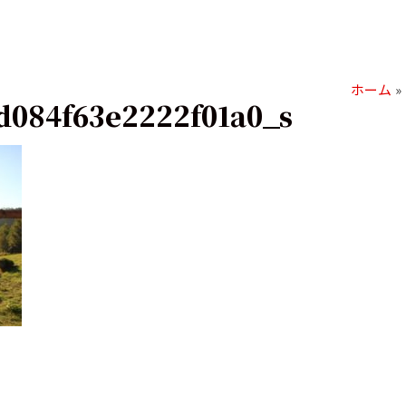
ホーム
d084f63e2222f01a0_s